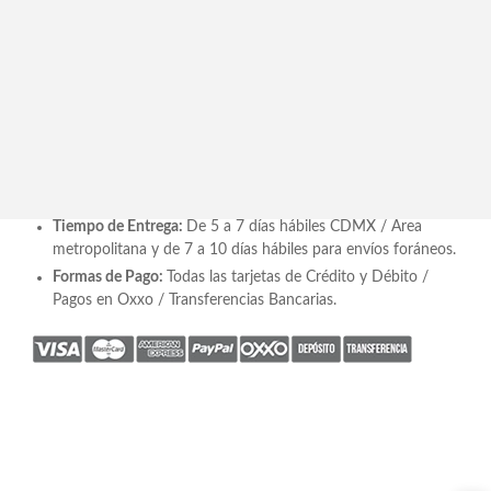
Descripción
Centro de Mesa con Naranjas y Mandarinas Hechas a Mano
Pintadas al Óleo en Base Tipo Cantera MSAF2535
Recomendación de Espacio
: Comedor / Centro de Mesa
Incluye:
Arreglo floral en base tipo cantera * Se entrega
armado.
Medidas
: 40 cm alto x 50 cm diámetro
Tiempo de Entrega:
De 5 a 7 días hábiles CDMX / Área
metropolitana y de 7 a 10 días hábiles para envíos foráneos.
Formas de Pago:
Todas las tarjetas de Crédito y Débito /
Pagos en Oxxo / Transferencias Bancarias.