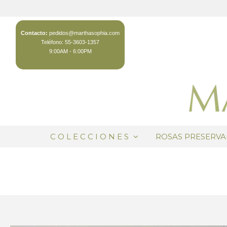
Contacto:
pedidos@marthasophia.com
Teléfono: 55-3603-1357
9:00AM - 6:00PM
C O L E C C I O N E S
ROSAS PRESERV