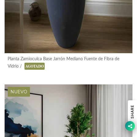
Planta Zamioculca Base Jarrón Mediano Fuente de Fibra de
+ Vista Rápida
AGOTADO
Vidrio
NUEVO
SHARE