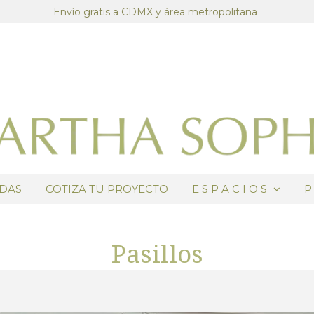
Envío gratis a CDMX y área metropolitana
ADAS
COTIZA TU PROYECTO
E S P A C I O S
P
Pasillos