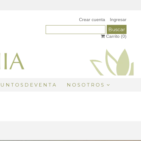
Crear cuenta
Ingresar
Carrito (
0
)
 U N T O S D E V E N T A
N O S O T R O S