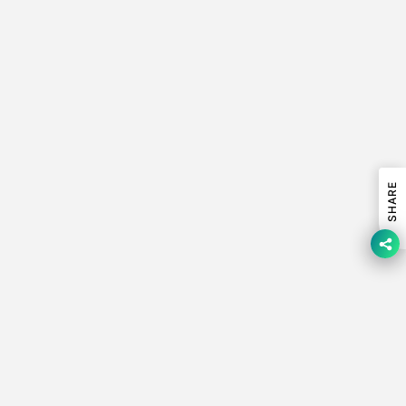
Orquideario con Phalaenopsis
Orquideario 3/4 con
Rosa y Follajes Artificiales en
Phalaenopsis Blancas y Follajes
Base Cantera
Artificiales en Florero de Vidrio
con Agua Acrílica
AGOTADO
$ 6,450
$ 5,805
SHARE
NUEVO
NUEVO
Orquideario con Mini
Orquideario 3/4 con