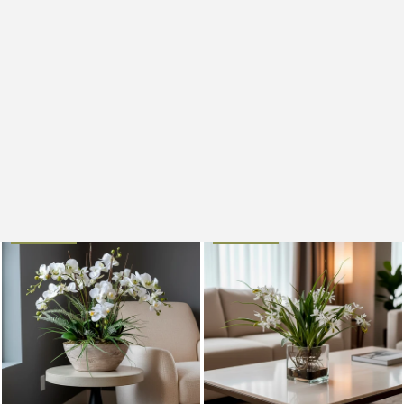
Orquideario con Mini
Orquideario con Mini
Phalaenopsis y Follajes
Phalaenopsis y Follajes
Artificiales en Base Cantera
Artificiales en Base Cuadrada
de Vidrio
$ 7,450
$ 6,705
AGOTADO
NUEVO
NUEVO