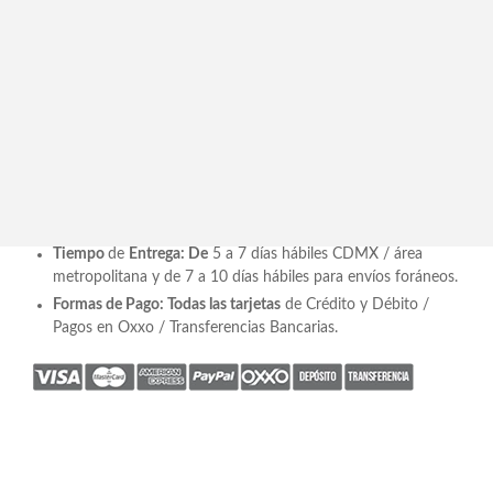
AGOTADO
Descripción
Planta Yucca Triple Artificial de 1.95 mts de Alto En Base Jarrón
Fuente Chico MSYUCATRE2515
Recomendación de Espacio
: Recibidor / Sala / Pasillo /
Terraza
Incluye:
Planta Artificial y base* Se entrega armado.
Medidas
: 1.95 mts
Tiempo
de
Entrega: De
5 a 7 días hábiles CDMX / área
metropolitana y de 7 a 10 días hábiles para envíos foráneos.
Formas de Pago: Todas las tarjetas
de Crédito y Débito /
Pagos en Oxxo / Transferencias Bancarias.