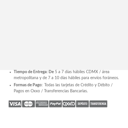
AGOTADO
Descripción
Planta Zamioculca Base Jarrón Mediano Fuente de Fibra de
Vidrio MSZAJF2105
Recomendación de Espacio
: Recibidor / Sala / Pasillo /
Terraza
Incluye:
Planta Artificial y base de fibra de vidrio. * Se
entrega armado.
Medidas
: 1.40
mts
de
alto
Tiempo de
Entrega: De
5 a 7 días hábiles CDMX / área
metropolitana y de 7 a 10 días hábiles para envíos foráneos.
Formas de Pago:
Todas las tarjetas de Crédito y Débito /
Pagos en Oxxo / Transferencias Bancarias.