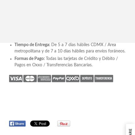
Arreglo Chico con Variedad de Suculentas Artificiales en Base
Tipo Cantera MSAF2449
Recomendación de Espacio
: Comedor / Family Room / Sala
Incluye:
Arreglo Suculentas y base de tipo Cemento. * Se
entrega armado.
Medidas
:
25 cm alto x 20 cm diámetro
Tiempo de Entrega:
De 5 a 7 días hábiles CDMX / Área
metropolitana y de 7 a 10 días hábiles para envíos foráneos.
Formas de Pago:
Todas las tarjetas de Crédito y Débito /
Pagos en Oxxo / Transferencias Bancarias.