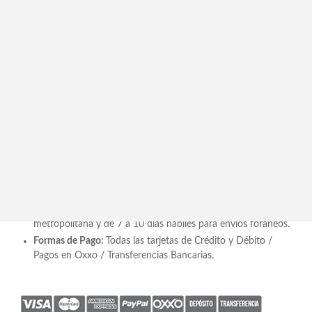
Descripción
Caja con 12 Mandarinas Hechas de Pasta y Resina
Modelada a Mano y Pintadas al Óleo PFT-MS
Recomendación de Espacio
: Sala / Comedor / Ante
comedor /Family Room
Incluye:
12 piezas
Medidas
:
20 cm de
ancho
x
18
cm de
alto x 30
cm de
largo
Tiempo de Entrega:
De 5 a 7 días hábiles CDMX / área
metropolitana y de 7 a 10 días hábiles para envíos foráneos.
Formas de Pago:
Todas las tarjetas de Crédito y Débito /
Pagos en Oxxo / Transferencias Bancarias.